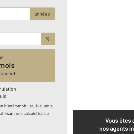
années
%
és
 mois
rances)
mulation
uls
n bien immobilier, évaluez la
utilisant nos calculettes de
Vous êtes 
nos agents i