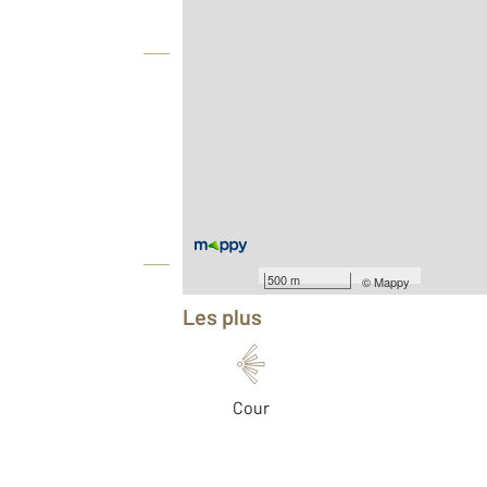
Vue globale
2
Surface totale : 24,6 m
Type d'appartement : F2
Nombre de pièces : 2
[Voir le détail]
Année construction : 1860
Équipements
500 m
©
Mappy
Les plus
Cour