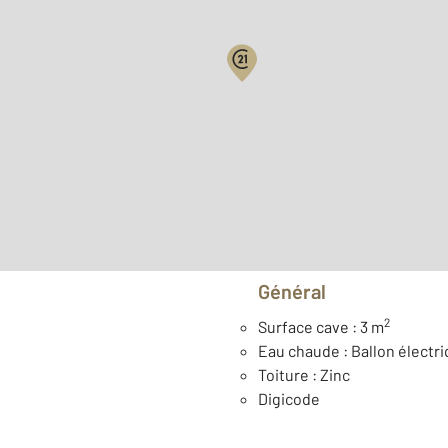
Surface habitable : 24,3 
Étage : Rez-de-chaussée
Type de construction : Tr
Général
2
Surface cave : 3 m
Eau chaude : Ballon électr
Toiture : Zinc
Digicode