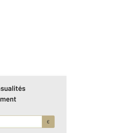
sualités
ement
€