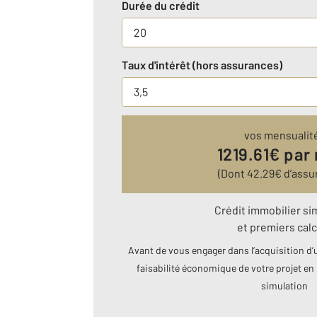
Durée du crédit
Taux d'intérêt (hors assurances)
vos mensualit
1219.61
€ par
(Dont
42.29
€ d’assu
Crédit immobilier si
et premiers calc
Avant de vous engager dans l’acquisition d’u
faisabilité économique de votre projet en 
simulation