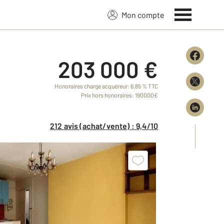
Mon compte
203 000 €
Honoraires charge acquéreur: 6,85 % TTC
Prix hors honoraires: 190000€
212 avis (achat/vente) : 9,4/10